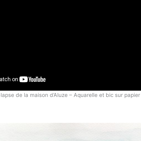
-lapse de la maison d’Aluze – Aquarelle et bic sur papie