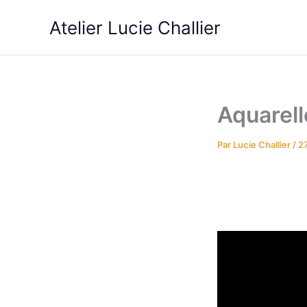
Aller
Atelier Lucie Challier
au
contenu
Aquarel
Par
Lucie Challier
/
27