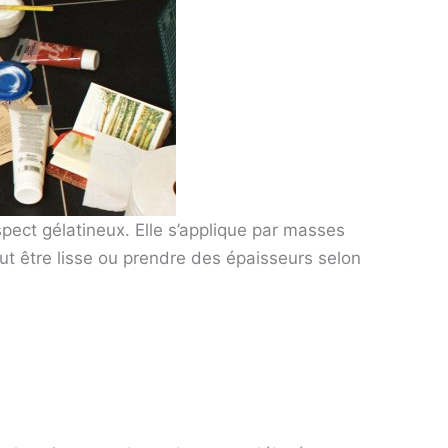
pect gélatineux. Elle s’applique par masses
eut être lisse ou prendre des épaisseurs selon