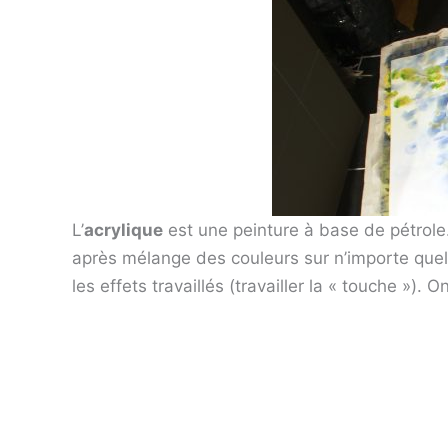
L’
acrylique
est une peinture à base de pétrole.
après mélange des couleurs sur n’importe quell
les effets travaillés (travailler la « touche »). O