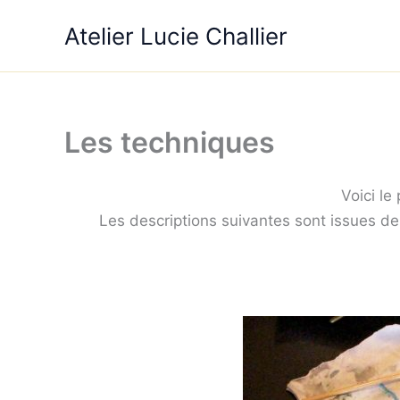
Aller
Atelier Lucie Challier
au
contenu
Les techniques
Voici le
Les descriptions suivantes sont issues de