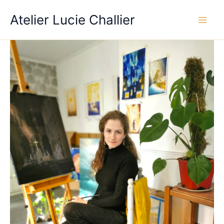
Aller
Atelier Lucie Challier
au
contenu