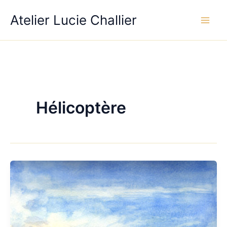
Aller
Atelier Lucie Challier
au
contenu
Hélicoptère