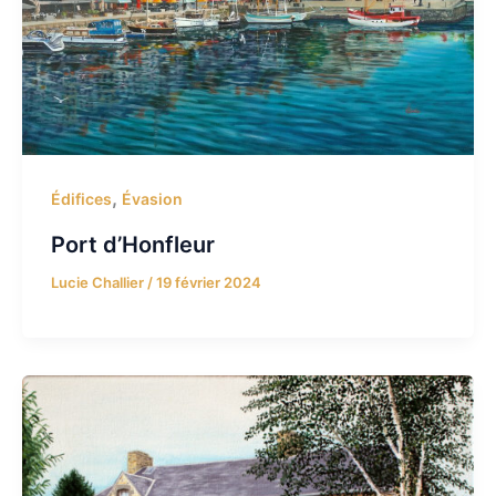
,
Édifices
Évasion
Port d’Honfleur
Lucie Challier
/
19 février 2024