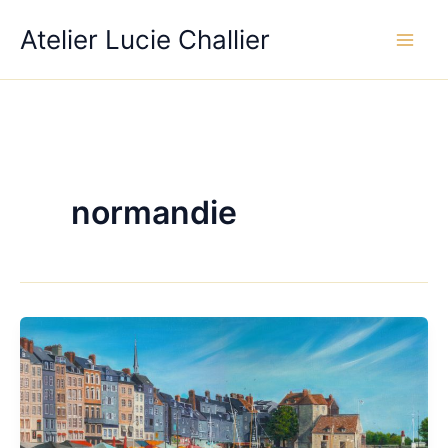
Aller
Atelier Lucie Challier
au
contenu
normandie