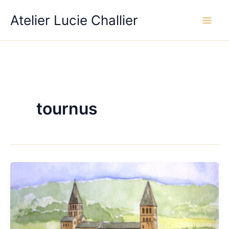
Aller
Atelier Lucie Challier
au
contenu
tournus