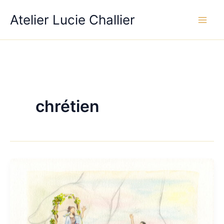
Aller
Atelier Lucie Challier
au
contenu
chrétien