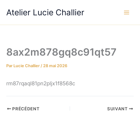
Aller
Atelier Lucie Challier
au
contenu
8ax2m878gq8c91qt57
Par
Lucie Challier
/
28 mai 2026
rm87rqaql81pn2pljx1f8568c
PRÉCÉDENT
SUIVANT