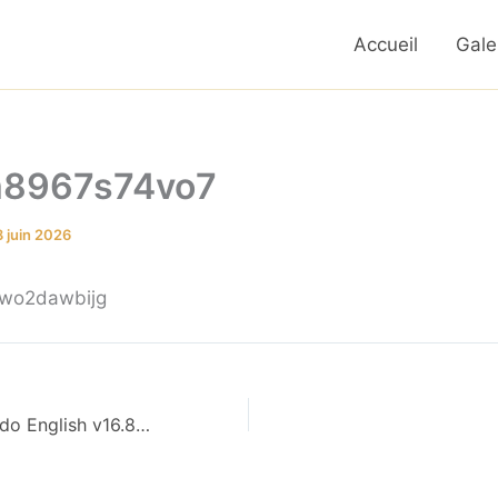
Accueil
Gale
m8967s74vo7
 juin 2026
xwo2dawbijg
Office LTSC Mondo English v16.89 Super-Fast {Team-OS} Pre-Activated Command