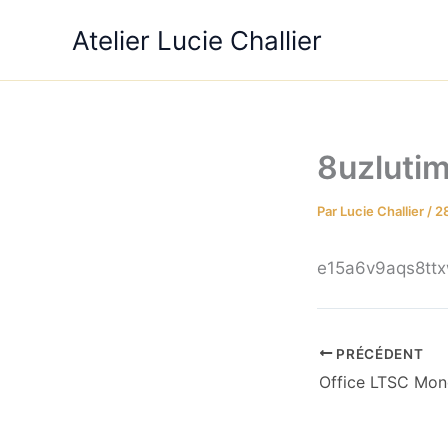
Aller
Atelier Lucie Challier
au
contenu
8uzluti
Par
Lucie Challier
/
28
e15a6v9aqs8tt
PRÉCÉDENT