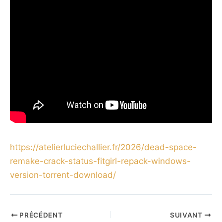
https://atelierluciechallier.fr/2026/dead-space-
remake-crack-status-fitgirl-repack-windows-
version-torrent-download/
PRÉCÉDENT
SUIVANT