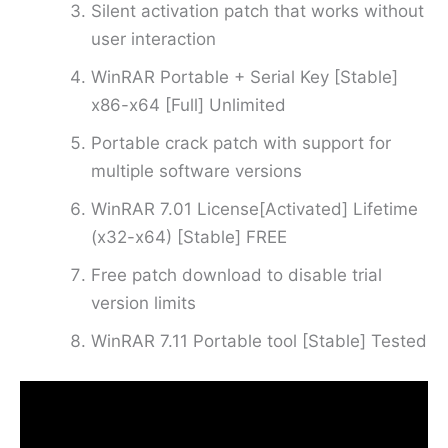
Silent activation patch that works without
user interaction
WinRAR Portable + Serial Key [Stable]
x86-x64 [Full] Unlimited
Portable crack patch with support for
multiple software versions
WinRAR 7.01 License[Activated] Lifetime
(x32-x64) [Stable] FREE
Free patch download to disable trial
version limits
WinRAR 7.11 Portable tool [Stable] Tested