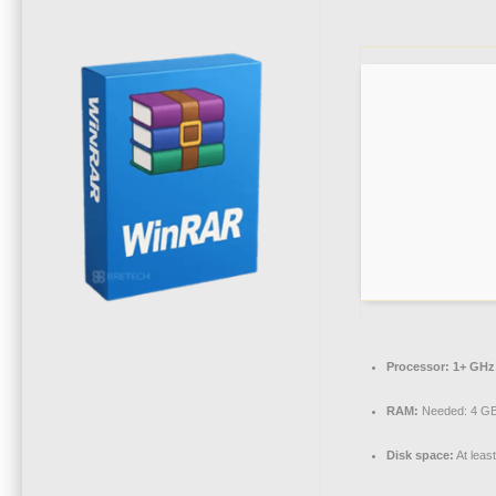
Processor:
1+ GHz 
RAM:
Needed: 4 G
Disk space:
At leas